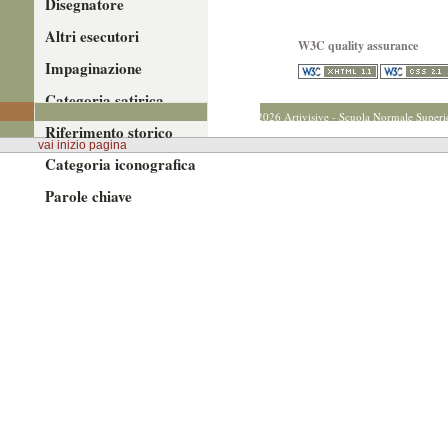
Disegnatore
Altri esecutori
W3C quality assurance
Impaginazione
Categoria satirica
© 2012 - 2026 Artivisive - Scuola Normale Superi
Riferimento storico
vai inizio pagina
Categoria iconografica
Parole chiave