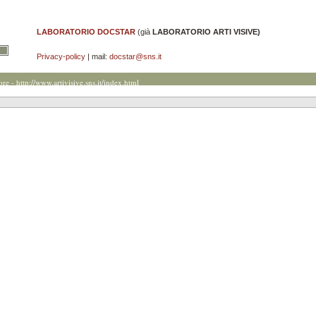
LABORATORIO DOCSTAR
(già
LABORATORIO ARTI VISIVE)
Privacy-policy
| mail:
docstar@sns.it
ore -
http://www.artivisive.sns.it/index.html