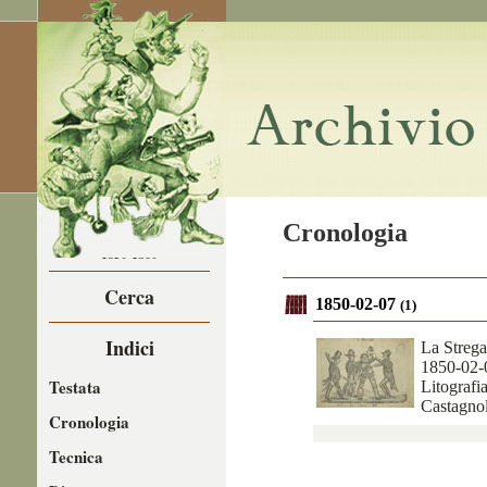
LA CARICATURA
Cronologia
NEL
1850-1860
Cerca
1850-02-07
(1)
Indici
La Strega
1850-02-
Testata
Litografi
Castagnol
Cronologia
Tecnica