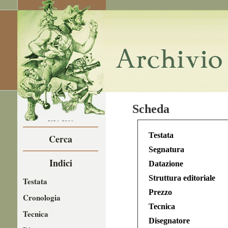
LA CARICATURA
Scheda
NEL
1850-1860
Testata
Cerca
Segnatura
Indici
Datazione
Struttura editoriale
Testata
Prezzo
Cronologia
Tecnica
Tecnica
Disegnatore