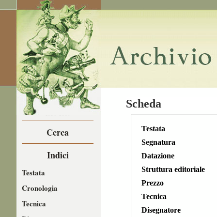
LA CARICATURA
Scheda
NEL
1850-1860
Testata
Cerca
Segnatura
Indici
Datazione
Struttura editoriale
Testata
Prezzo
Cronologia
Tecnica
Tecnica
Disegnatore