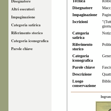
Disegnatore
Tecnica
Rotoc
Disegnatore
Macc
Altri esecutori
Impaginazione
Pagin
Impaginazione
Iscrizioni
"(Tut
Categoria satirica
giorn
Riferimento storico
Categoria
Notiz
satirica
Categoria iconografica
Riferimento
Polit
Parole chiave
storico
Categoria
Gene
iconografica
Parole chiave
Fasci
Descrizione
Quatt
Luogo
Bibli
conservazione
Ingran