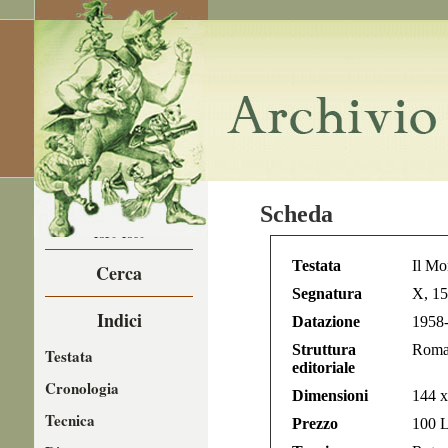
LA CARICATURA
Scheda
NEL
1850-1860
Testata
Il M
Cerca
Segnatura
X, 15
Indici
Datazione
1958
Struttura
Roma,
Testata
editoriale
Cronologia
Dimensioni
144 
Tecnica
Prezzo
100 L