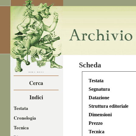
LA CARICATURA
Scheda
NEL
1850-1860
Testata
Cerca
Segnatura
Indici
Datazione
Struttura editoriale
Testata
Dimensioni
Cronologia
Prezzo
Tecnica
Tecnica