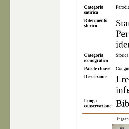
Categoria
Parodia
satirica
Riferimento
Sta
storico
Pe
ide
Categoria
Storic
iconografica
Parole chiave
Congiur
Descrizione
I r
inf
Luogo
Bib
conservazione
Ingran