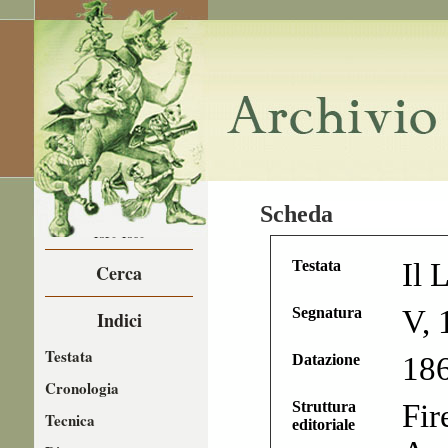
LA CARICATURA
Scheda
NEL
1850-1860
Testata
Il 
Cerca
Segnatura
V, 
Indici
Testata
Datazione
18
Cronologia
Struttura
Fir
Tecnica
editoriale