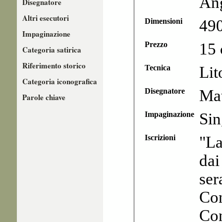
Ang
Disegnatore
Altri esecutori
Dimensioni
49
Impaginazione
Prezzo
15 
Categoria satirica
Riferimento storico
Tecnica
Lit
Categoria iconografica
Disegnatore
Mat
Parole chiave
Impaginazione
Sin
Iscrizioni
"La
dai
ser
Co
Co