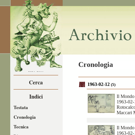
LA CARICATURA
Cronologia
NEL
1850-1860
Cerca
1963-02-12
(5)
Indici
Il Mondo
1963-02-
Testata
Rotocalco
Maccari 
Cronologia
Tecnica
Il Mondo
1963-02-