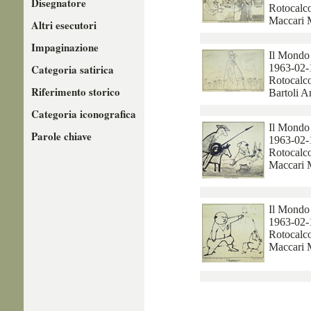
Disegnatore
Rotocalco
Maccari 
Altri esecutori
Impaginazione
Il Mondo
Categoria satirica
1963-02-
Rotocalco
Riferimento storico
Bartoli 
Categoria iconografica
Il Mondo
Parole chiave
1963-02-
Rotocalco
Maccari 
Il Mondo
1963-02-
Rotocalco
Maccari 