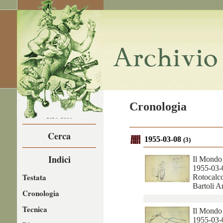
LA CARICATURA
Cronologia
NEL
1850-1860
Cerca
1955-03-08
(3)
Indici
Il Mondo
1955-03-
Testata
Rotocalco
Bartoli 
Cronologia
Tecnica
Il Mondo
1955-03-