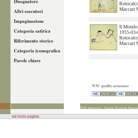
Disegnatore
Rotocalco
Maccari 
Altri esecutori
Impaginazione
Il Mondo
Categoria satirica
1955-03-
Rotocalco
Riferimento storico
Maccari 
Categoria iconografica
Parole chiave
W3C quality assurance
© 2012 - 2026 Artivisive - Scuola Normale Superi
vai inizio pagina