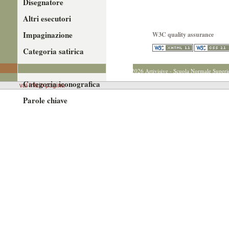
Disegnatore
Altri esecutori
Impaginazione
W3C quality assurance
Categoria satirica
Riferimento storico
© 2012 - 2026 Artivisive - Scuola Normale Superi
Categoria iconografica
vai inizio pagina
Parole chiave