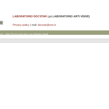
LABORATORIO DOCSTAR
(già
LABORATORIO ARTI VISIVE)
Privacy-policy
| mail:
docstar@sns.it
ore -
http://www.artivisive.sns.it/index.html